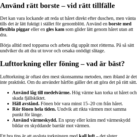
Använd rätt borste – vid rätt tillfälle
Det kan vara lockande att reda ut håret direkt efter duschen, men vänta
tills det är lätt fuktigt i stället för genomblött. Använd en
borste med
flexibla piggar
eller en
gles kam
som glider lätt genom håret utan att
dra.
Börja alltid med topparna och arbeta dig uppåt mot rötterna. På så sätt
undviker du att dra ut tovor och orsaka onödigt slitage.
Lufttorkning eller föning – vad är bäst?
Lufttorkning är oftast den mest skonsamma metoden, men ibland är det
inte praktiskt. Om du använder hårfön gäller det att göra det på rätt sätt.
Använd låg till medelvärme.
Hög värme kan torka ut håret och
skada fjällskiktet.
Håll avstånd.
Fönen bör vara minst 15–20 cm från håret.
Rör fönen hela tiden.
Undvik att rikta värmen mot samma
punkt för länge.
Använd värmeskydd.
En spray eller kräm med värmeskydd
bildar en skyddande barriär mot värmen.
Ett bra tips är att avsluta torkningen med
kall luft
– det sluter