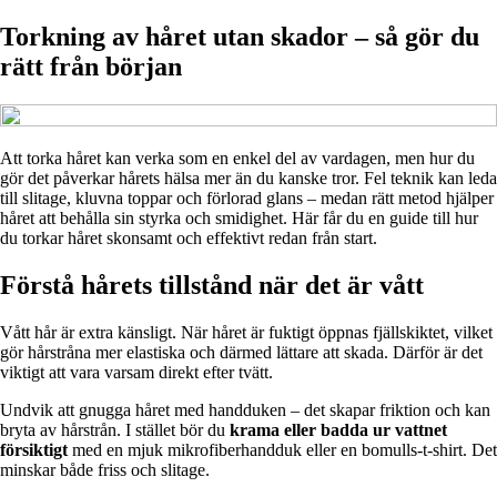
Torkning av håret utan skador – så gör du
rätt från början
Att torka håret kan verka som en enkel del av vardagen, men hur du
gör det påverkar hårets hälsa mer än du kanske tror. Fel teknik kan leda
till slitage, kluvna toppar och förlorad glans – medan rätt metod hjälper
håret att behålla sin styrka och smidighet. Här får du en guide till hur
du torkar håret skonsamt och effektivt redan från start.
Förstå hårets tillstånd när det är vått
Vått hår är extra känsligt. När håret är fuktigt öppnas fjällskiktet, vilket
gör hårstråna mer elastiska och därmed lättare att skada. Därför är det
viktigt att vara varsam direkt efter tvätt.
Undvik att gnugga håret med handduken – det skapar friktion och kan
bryta av hårstrån. I stället bör du
krama eller badda ur vattnet
försiktigt
med en mjuk mikrofiberhandduk eller en bomulls-t-shirt. Det
minskar både friss och slitage.