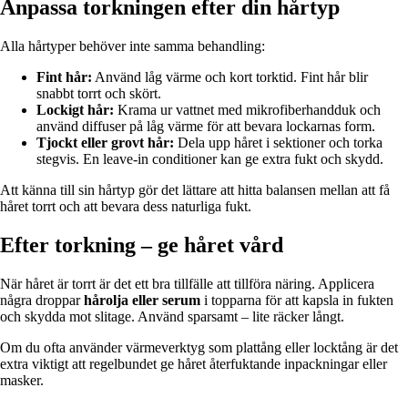
Anpassa torkningen efter din hårtyp
Alla hårtyper behöver inte samma behandling:
Fint hår:
Använd låg värme och kort torktid. Fint hår blir
snabbt torrt och skört.
Lockigt hår:
Krama ur vattnet med mikrofiberhandduk och
använd diffuser på låg värme för att bevara lockarnas form.
Tjockt eller grovt hår:
Dela upp håret i sektioner och torka
stegvis. En leave-in conditioner kan ge extra fukt och skydd.
Att känna till sin hårtyp gör det lättare att hitta balansen mellan att få
håret torrt och att bevara dess naturliga fukt.
Efter torkning – ge håret vård
När håret är torrt är det ett bra tillfälle att tillföra näring. Applicera
några droppar
hårolja eller serum
i topparna för att kapsla in fukten
och skydda mot slitage. Använd sparsamt – lite räcker långt.
Om du ofta använder värmeverktyg som plattång eller locktång är det
extra viktigt att regelbundet ge håret återfuktande inpackningar eller
masker.