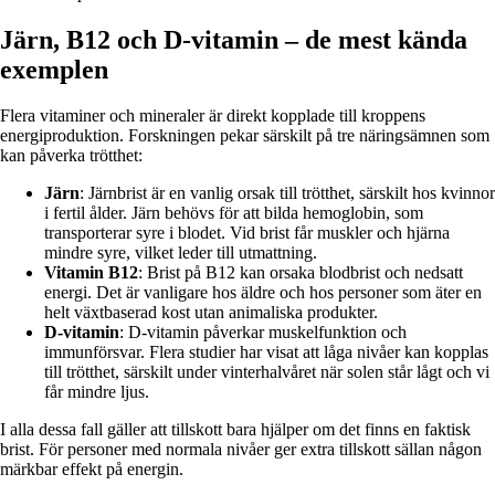
Järn, B12 och D-vitamin – de mest kända
exemplen
Flera vitaminer och mineraler är direkt kopplade till kroppens
energiproduktion. Forskningen pekar särskilt på tre näringsämnen som
kan påverka trötthet:
Järn
: Järnbrist är en vanlig orsak till trötthet, särskilt hos kvinnor
i fertil ålder. Järn behövs för att bilda hemoglobin, som
transporterar syre i blodet. Vid brist får muskler och hjärna
mindre syre, vilket leder till utmattning.
Vitamin B12
: Brist på B12 kan orsaka blodbrist och nedsatt
energi. Det är vanligare hos äldre och hos personer som äter en
helt växtbaserad kost utan animaliska produkter.
D-vitamin
: D-vitamin påverkar muskelfunktion och
immunförsvar. Flera studier har visat att låga nivåer kan kopplas
till trötthet, särskilt under vinterhalvåret när solen står lågt och vi
får mindre ljus.
I alla dessa fall gäller att tillskott bara hjälper om det finns en faktisk
brist. För personer med normala nivåer ger extra tillskott sällan någon
märkbar effekt på energin.