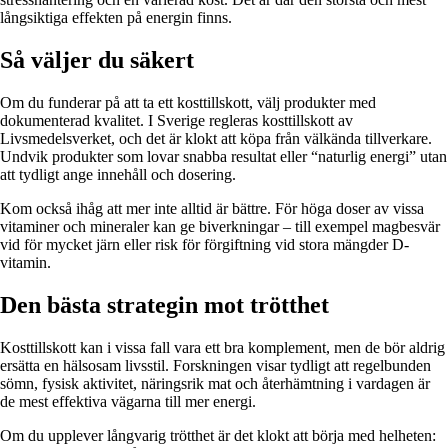
långsiktiga effekten på energin finns.
Så väljer du säkert
Om du funderar på att ta ett kosttillskott, välj produkter med
dokumenterad kvalitet. I Sverige regleras kosttillskott av
Livsmedelsverket, och det är klokt att köpa från välkända tillverkare.
Undvik produkter som lovar snabba resultat eller “naturlig energi” utan
att tydligt ange innehåll och dosering.
Kom också ihåg att mer inte alltid är bättre. För höga doser av vissa
vitaminer och mineraler kan ge biverkningar – till exempel magbesvär
vid för mycket järn eller risk för förgiftning vid stora mängder D-
vitamin.
Den bästa strategin mot trötthet
Kosttillskott kan i vissa fall vara ett bra komplement, men de bör aldrig
ersätta en hälsosam livsstil. Forskningen visar tydligt att regelbunden
sömn, fysisk aktivitet, näringsrik mat och återhämtning i vardagen är
de mest effektiva vägarna till mer energi.
Om du upplever långvarig trötthet är det klokt att börja med helheten: