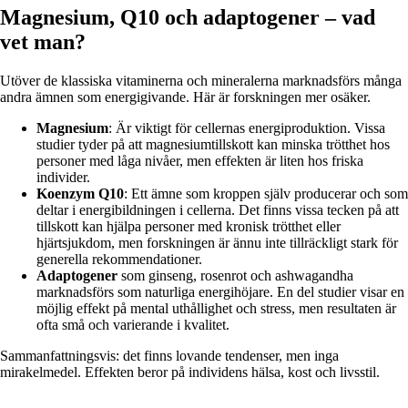
Magnesium, Q10 och adaptogener – vad
vet man?
Utöver de klassiska vitaminerna och mineralerna marknadsförs många
andra ämnen som energigivande. Här är forskningen mer osäker.
Magnesium
: Är viktigt för cellernas energiproduktion. Vissa
studier tyder på att magnesiumtillskott kan minska trötthet hos
personer med låga nivåer, men effekten är liten hos friska
individer.
Koenzym Q10
: Ett ämne som kroppen själv producerar och som
deltar i energibildningen i cellerna. Det finns vissa tecken på att
tillskott kan hjälpa personer med kronisk trötthet eller
hjärtsjukdom, men forskningen är ännu inte tillräckligt stark för
generella rekommendationer.
Adaptogener
som ginseng, rosenrot och ashwagandha
marknadsförs som naturliga energihöjare. En del studier visar en
möjlig effekt på mental uthållighet och stress, men resultaten är
ofta små och varierande i kvalitet.
Sammanfattningsvis: det finns lovande tendenser, men inga
mirakelmedel. Effekten beror på individens hälsa, kost och livsstil.