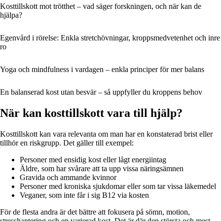
Kosttillskott mot trötthet – vad säger forskningen, och när kan de
hjälpa?
Egenvård i rörelse: Enkla stretchövningar, kroppsmedvetenhet och inre
ro
Yoga och mindfulness i vardagen – enkla principer för mer balans
En balanserad kost utan besvär – så uppfyller du kroppens behov
När kan kosttillskott vara till hjälp?
Kosttillskott kan vara relevanta om man har en konstaterad brist eller
tillhör en riskgrupp. Det gäller till exempel:
Personer med ensidig kost eller lågt energiintag
Äldre, som har svårare att ta upp vissa näringsämnen
Gravida och ammande kvinnor
Personer med kroniska sjukdomar eller som tar vissa läkemedel
Vegan­er, som inte får i sig B12 via kosten
För de flesta andra är det bättre att fokusera på sömn, motion,
stresshantering och en varierad kost. Det är där den största och mest