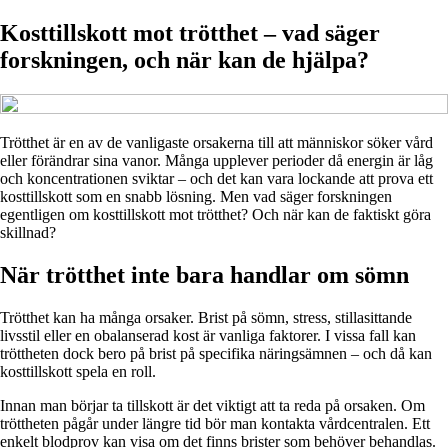
Kosttillskott mot trötthet – vad säger
forskningen, och när kan de hjälpa?
Trötthet är en av de vanligaste orsakerna till att människor söker vård
eller förändrar sina vanor. Många upplever perioder då energin är låg
och koncentrationen sviktar – och det kan vara lockande att prova ett
kosttillskott som en snabb lösning. Men vad säger forskningen
egentligen om kosttillskott mot trötthet? Och när kan de faktiskt göra
skillnad?
När trötthet inte bara handlar om sömn
Trötthet kan ha många orsaker. Brist på sömn, stress, stillasittande
livsstil eller en obalanserad kost är vanliga faktorer. I vissa fall kan
tröttheten dock bero på brist på specifika näringsämnen – och då kan
kosttillskott spela en roll.
Innan man börjar ta tillskott är det viktigt att ta reda på orsaken. Om
tröttheten pågår under längre tid bör man kontakta vårdcentralen. Ett
enkelt blodprov kan visa om det finns brister som behöver behandlas.