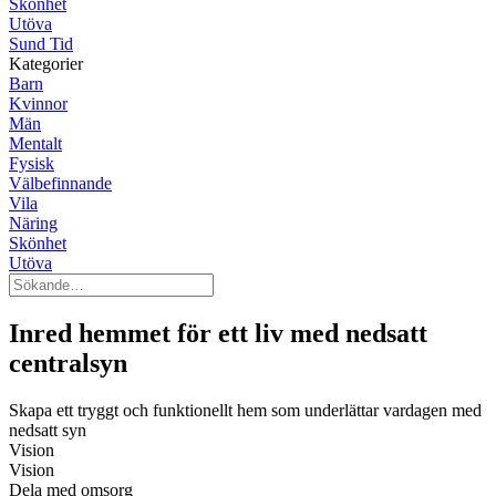
Skönhet
Utöva
Sund Tid
Kategorier
Barn
Kvinnor
Män
Mentalt
Fysisk
Välbefinnande
Vila
Näring
Skönhet
Utöva
Inred hemmet för ett liv med nedsatt
centralsyn
Skapa ett tryggt och funktionellt hem som underlättar vardagen med
nedsatt syn
Vision
Vision
Dela med omsorg