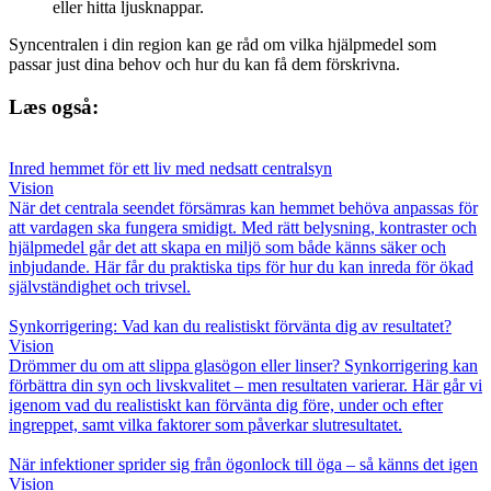
eller hitta ljusknappar.
Syncentralen i din region kan ge råd om vilka hjälpmedel som
passar just dina behov och hur du kan få dem förskrivna.
Læs også:
Inred hemmet för ett liv med nedsatt centralsyn
Vision
När det centrala seendet försämras kan hemmet behöva anpassas för
att vardagen ska fungera smidigt. Med rätt belysning, kontraster och
hjälpmedel går det att skapa en miljö som både känns säker och
inbjudande. Här får du praktiska tips för hur du kan inreda för ökad
självständighet och trivsel.
Synkorrigering: Vad kan du realistiskt förvänta dig av resultatet?
Vision
Drömmer du om att slippa glasögon eller linser? Synkorrigering kan
förbättra din syn och livskvalitet – men resultaten varierar. Här går vi
igenom vad du realistiskt kan förvänta dig före, under och efter
ingreppet, samt vilka faktorer som påverkar slutresultatet.
När infektioner sprider sig från ögonlock till öga – så känns det igen
Vision