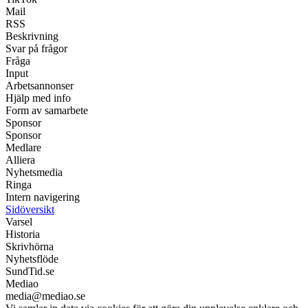
Mail
RSS
Beskrivning
Svar på frågor
Fråga
Input
Arbetsannonser
Hjälp med info
Form av samarbete
Sponsor
Sponsor
Medlare
Alliera
Nyhetsmedia
Ringa
Intern navigering
Sidöversikt
Varsel
Historia
Skrivhörna
Nyhetsflöde
SundTid.se
Mediao
media@mediao.se