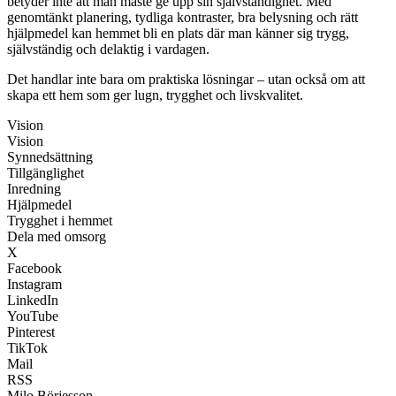
betyder inte att man måste ge upp sin självständighet. Med
genomtänkt planering, tydliga kontraster, bra belysning och rätt
hjälpmedel kan hemmet bli en plats där man känner sig trygg,
självständig och delaktig i vardagen.
Det handlar inte bara om praktiska lösningar – utan också om att
skapa ett hem som ger lugn, trygghet och livskvalitet.
Vision
Vision
Synnedsättning
Tillgänglighet
Inredning
Hjälpmedel
Trygghet i hemmet
Dela med omsorg
X
Facebook
Instagram
LinkedIn
YouTube
Pinterest
TikTok
Mail
RSS
Milo Börjesson