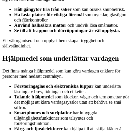
Håll gångytor fria från saker
som kan orsaka snubbelrisk.
Ha fasta platser för viktiga föremål
som nycklar, glasögon
och fjärrkontroller.
Använd halksäkra mattor
och undvik lösa småmattor.
Se till att trappor och dörröppningar är väl upplysta.
Ett välorganiserat och upplyst hem skapar trygghet och
självständighet.
Hjälpmedel som underlättar vardagen
Det finns många hjälpmedel som kan göra vardagen enklare för
personer med nedsatt centralsyn.
Förstoringsglas och elektroniska luppar
kan underlätta
läsning av brev, tidningar och etiketter.
Talande hjälpmedel
som klockor, vågar och termometrar gör
det möjligt att klara vardagssysslor utan att behöva se små
siffror.
Smartphones och surfplattor
har inbyggda
tillgänglighetsfunktioner som talsyntes och
förstoringsfunktion.
Färg- och ljusdetektorer
kan hjälpa till att skilja kläder åt