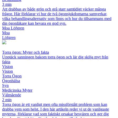
3 min
Att drabbas av både grön och grå starr samtidigt väcker många
frågor. Här förklarar vi hur de två ögonsjukdomarna samverkar,
vilka behandlingsalternativ som finns och hur du tillsammans med
din ögonläkare kan bevara en god syn.
Moa Löfgren
Moa
Löfgren
Torra ögon: Myter och fakta
Upptäck sanningen bakom torra ögon och lär dig skilja myt från
fakta
Vision
Vision
Torra Ögon
Ögonhälsa
Syn
Medicinska Myter
Välmående
2 min
Torra ögon är ett vanligt men ofta missförstått problem som kan
drabba vem som helst. I den här artikeln reder vi ut de vanligaste
myterna, förklarar vad som faktiskt orsakar besvären och ger dig