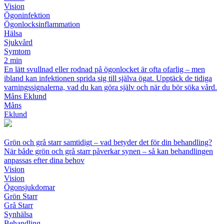
Vision
Ögoninfektion
Ögonlocksinflammation
Hälsa
Sjukvård
Symtom
2 min
En lätt svullnad eller rodnad på ögonlocket är ofta ofarlig – men
ibland kan infektionen sprida sig till själva ögat. Upptäck de tidiga
varningssignalerna, vad du kan göra själv och när du bör söka vård.
Måns Eklund
Måns
Eklund
Grön och grå starr samtidigt – vad betyder det för din behandling?
När både grön och grå starr påverkar synen – så kan behandlingen
anpassas efter dina behov
Vision
Vision
Ögonsjukdomar
Grön Starr
Grå Starr
Synhälsa
Behandling