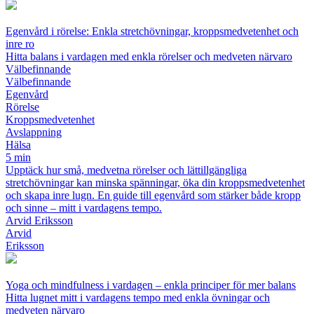
Egenvård i rörelse: Enkla stretchövningar, kroppsmedvetenhet och
inre ro
Hitta balans i vardagen med enkla rörelser och medveten närvaro
Välbefinnande
Välbefinnande
Egenvård
Rörelse
Kroppsmedvetenhet
Avslappning
Hälsa
5 min
Upptäck hur små, medvetna rörelser och lättillgängliga
stretchövningar kan minska spänningar, öka din kroppsmedvetenhet
och skapa inre lugn. En guide till egenvård som stärker både kropp
och sinne – mitt i vardagens tempo.
Arvid Eriksson
Arvid
Eriksson
Yoga och mindfulness i vardagen – enkla principer för mer balans
Hitta lugnet mitt i vardagens tempo med enkla övningar och
medveten närvaro