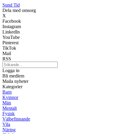
Sund Tid
Dela med omsorg
X
Facebook
Instagram
LinkedIn
YouTube
Pinterest
TikTok
Mail
RSS
Logga in
Bli medlem
Maila nyheter
Kategorier
Barn
Kvinnor
Män
Mentalt
Fysisk
Välbefinnande
Vila
Näring