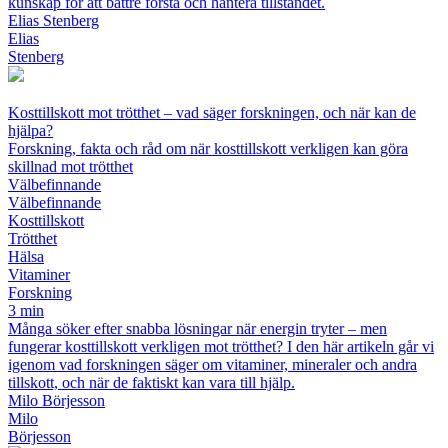
kunskap för att bättre förstå och hantera tillståndet.
Elias Stenberg
Elias
Stenberg
Kosttillskott mot trötthet – vad säger forskningen, och när kan de
hjälpa?
Forskning, fakta och råd om när kosttillskott verkligen kan göra
skillnad mot trötthet
Välbefinnande
Välbefinnande
Kosttillskott
Trötthet
Hälsa
Vitaminer
Forskning
3 min
Många söker efter snabba lösningar när energin tryter – men
fungerar kosttillskott verkligen mot trötthet? I den här artikeln går vi
igenom vad forskningen säger om vitaminer, mineraler och andra
tillskott, och när de faktiskt kan vara till hjälp.
Milo Börjesson
Milo
Börjesson