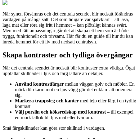
När synen försämras och det centrala seendet blir nedsatt förändras
vardagen på många sätt. Det som tidigare var självklart – att läsa,
laga mat eller röra sig fritt i hemmet – kan plötsligt kännas svårt.
Men med rätt anpassningar går det att skapa ett hem som är både
tryggt, funktionellt och trivsamt. Här får du en guide till hur du kan
inreda hemmet för ett liv med nedsatt centralsyn.
Skapa kontraster och tydliga övergångar
När det centrala seendet är nedsatt blir kontraster extra viktiga. Ögat
uppfattar skillnader i ljus och färg lättare än detaljer.
Använd kontrastfärger
mellan väggar, golv och möbler. En
mörk dörrkarm mot en ljus vägg gör det enklare att orientera
sig.
Markera trappsteg och kanter
med tejp eller färg i en tydlig
kontrast.
Välj porslin och köksredskap med kontrast
– till exempel
en mörk tallrik till ljus mat eller tvärtom.
Små färgskillnader kan göra stor skillnad i vardagen.