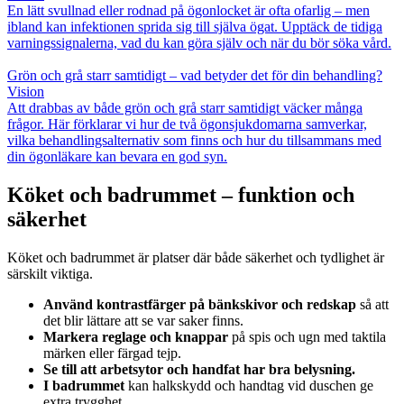
En lätt svullnad eller rodnad på ögonlocket är ofta ofarlig – men
ibland kan infektionen sprida sig till själva ögat. Upptäck de tidiga
varningssignalerna, vad du kan göra själv och när du bör söka vård.
Grön och grå starr samtidigt – vad betyder det för din behandling?
Vision
Att drabbas av både grön och grå starr samtidigt väcker många
frågor. Här förklarar vi hur de två ögonsjukdomarna samverkar,
vilka behandlingsalternativ som finns och hur du tillsammans med
din ögonläkare kan bevara en god syn.
Köket och badrummet – funktion och
säkerhet
Köket och badrummet är platser där både säkerhet och tydlighet är
särskilt viktiga.
Använd kontrastfärger på bänkskivor och redskap
så att
det blir lättare att se var saker finns.
Markera reglage och knappar
på spis och ugn med taktila
märken eller färgad tejp.
Se till att arbetsytor och handfat har bra belysning.
I badrummet
kan halkskydd och handtag vid duschen ge
extra trygghet.