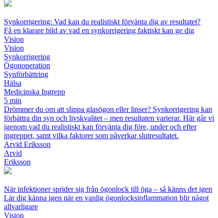
Synkorrigering: Vad kan du realistiskt förvänta dig av resultatet?
Få en klarare bild av vad en synkorrigering faktiskt kan ge dig
Vision
Vision
Synkorrigering
Ögonoperation
Synförbättring
Hälsa
Medicinska Ingrepp
5 min
Drömmer du om att slippa glasögon eller linser? Synkorrigering kan
förbättra din syn och livskvalitet – men resultaten varierar. Här går vi
igenom vad du realistiskt kan förvänta dig före, under och efter
ingreppet, samt vilka faktorer som påverkar slutresultatet.
Arvid Eriksson
Arvid
Eriksson
När infektioner sprider sig från ögonlock till öga – så känns det igen
Lär dig känna igen när en vanlig ögonlocksinflammation blir något
allvarligare
Vision