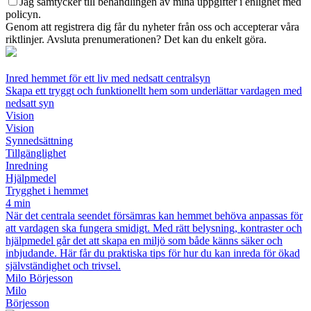
Jag samtycker till behandlingen av mina uppgifter i enlighet med
policyn.
Genom att registrera dig får du nyheter från oss och accepterar våra
riktlinjer. Avsluta prenumerationen? Det kan du enkelt göra.
Inred hemmet för ett liv med nedsatt centralsyn
Skapa ett tryggt och funktionellt hem som underlättar vardagen med
nedsatt syn
Vision
Vision
Synnedsättning
Tillgänglighet
Inredning
Hjälpmedel
Trygghet i hemmet
4 min
När det centrala seendet försämras kan hemmet behöva anpassas för
att vardagen ska fungera smidigt. Med rätt belysning, kontraster och
hjälpmedel går det att skapa en miljö som både känns säker och
inbjudande. Här får du praktiska tips för hur du kan inreda för ökad
självständighet och trivsel.
Milo Börjesson
Milo
Börjesson