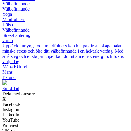
Välbefinnande
Välbefinnande
Yoga
Mindfulness
Hälsa
Välbefinnande
Stresshantering
7 min
Upptäck hur yoga och mindfulness kan hjälpa dig att skapa balans,
minska stress och öka ditt välbefinnande i en hektisk vardag. Med
små steg och enkla principer kan du hitta mer ro, energi och fokus
varje dag.
Måns Eklund
Måns
Eklund
Sund Tid
Dela med omsorg
X
Facebook
Instagram
LinkedIn
YouTube
Pinterest
TikTok