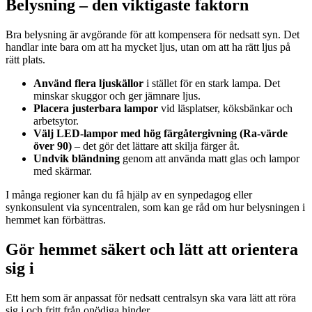
Belysning – den viktigaste faktorn
Bra belysning är avgörande för att kompensera för nedsatt syn. Det
handlar inte bara om att ha mycket ljus, utan om att ha rätt ljus på
rätt plats.
Använd flera ljuskällor
i stället för en stark lampa. Det
minskar skuggor och ger jämnare ljus.
Placera justerbara lampor
vid läsplatser, köksbänkar och
arbetsytor.
Välj LED-lampor med hög färgåtergivning (Ra-värde
över 90)
– det gör det lättare att skilja färger åt.
Undvik bländning
genom att använda matt glas och lampor
med skärmar.
I många regioner kan du få hjälp av en synpedagog eller
synkonsulent via syncentralen, som kan ge råd om hur belysningen i
hemmet kan förbättras.
Gör hemmet säkert och lätt att orientera
sig i
Ett hem som är anpassat för nedsatt centralsyn ska vara lätt att röra
sig i och fritt från onödiga hinder.