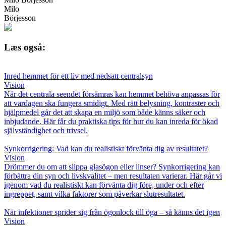
Milo
Börjesson
Læs også:
Inred hemmet för ett liv med nedsatt centralsyn
Vision
När det centrala seendet försämras kan hemmet behöva anpassas för
att vardagen ska fungera smidigt. Med rätt belysning, kontraster och
hjälpmedel går det att skapa en miljö som både känns säker och
inbjudande. Här får du praktiska tips för hur du kan inreda för ökad
självständighet och trivsel.
Synkorrigering: Vad kan du realistiskt förvänta dig av resultatet?
Vision
Drömmer du om att slippa glasögon eller linser? Synkorrigering kan
förbättra din syn och livskvalitet – men resultaten varierar. Här går vi
igenom vad du realistiskt kan förvänta dig före, under och efter
ingreppet, samt vilka faktorer som påverkar slutresultatet.
När infektioner sprider sig från ögonlock till öga – så känns det igen
Vision