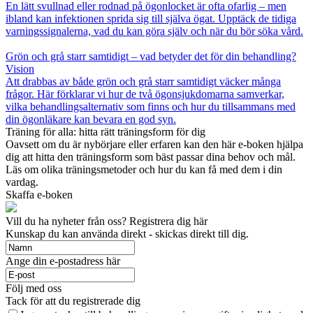
En lätt svullnad eller rodnad på ögonlocket är ofta ofarlig – men
ibland kan infektionen sprida sig till själva ögat. Upptäck de tidiga
varningssignalerna, vad du kan göra själv och när du bör söka vård.
Grön och grå starr samtidigt – vad betyder det för din behandling?
Vision
Att drabbas av både grön och grå starr samtidigt väcker många
frågor. Här förklarar vi hur de två ögonsjukdomarna samverkar,
vilka behandlingsalternativ som finns och hur du tillsammans med
din ögonläkare kan bevara en god syn.
Träning för alla: hitta rätt träningsform för dig
Oavsett om du är nybörjare eller erfaren kan den här e-boken hjälpa
dig att hitta den träningsform som bäst passar dina behov och mål.
Läs om olika träningsmetoder och hur du kan få med dem i din
vardag.
Skaffa e-boken
Vill du ha nyheter från oss? Registrera dig här
Kunskap du kan använda direkt - skickas direkt till dig.
Ange din e-postadress här
Följ med oss
Tack för att du registrerade dig