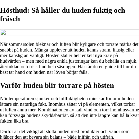
Hösthud: Så håller du huden fuktig och
fräsch
När sommarsolen bleknar och luften blir kyligare och torrare märks det
snabbt på huden. Många upplever att huden känns stram, fnasig eller
mer känslig än vanligt. Hösten ställer helt enkelt nya krav på
hudvården – men med några enkla justeringar kan du behålla en mjuk,
återfuktad och frisk hud hela säsongen. Här får du en guide till hur du
bäst tar hand om huden när löven börjar falla.
Varför huden blir torrare på hösten
När temperaturen sjunker och luftfuktigheten minskar förlorar huden
lättare sin naturliga fukt. Inomhus sätter vi på elementen, vilket torkar
ut luften ännu mer. Kombinationen av kall vind och torr inomhusvärme
kan försvaga hudens skyddsbarriär, så att den inte längre kan hålla kvar
fukten lika bra.
Därför är det viktigt att stötta huden med produkter och vanor som
hjälper den att bevara sin balans – både inifrån och utifrån.