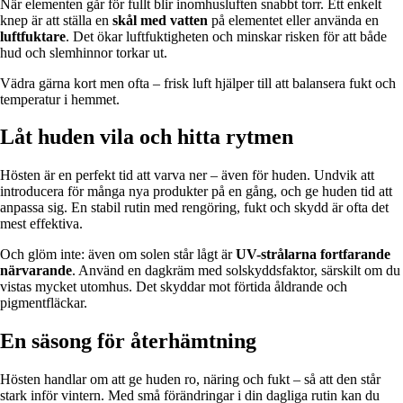
När elementen går för fullt blir inomhusluften snabbt torr. Ett enkelt
knep är att ställa en
skål med vatten
på elementet eller använda en
luftfuktare
. Det ökar luftfuktigheten och minskar risken för att både
hud och slemhinnor torkar ut.
Vädra gärna kort men ofta – frisk luft hjälper till att balansera fukt och
temperatur i hemmet.
Låt huden vila och hitta rytmen
Hösten är en perfekt tid att varva ner – även för huden. Undvik att
introducera för många nya produkter på en gång, och ge huden tid att
anpassa sig. En stabil rutin med rengöring, fukt och skydd är ofta det
mest effektiva.
Och glöm inte: även om solen står lågt är
UV-strålarna fortfarande
närvarande
. Använd en dagkräm med solskyddsfaktor, särskilt om du
vistas mycket utomhus. Det skyddar mot förtida åldrande och
pigmentfläckar.
En säsong för återhämtning
Hösten handlar om att ge huden ro, näring och fukt – så att den står
stark inför vintern. Med små förändringar i din dagliga rutin kan du