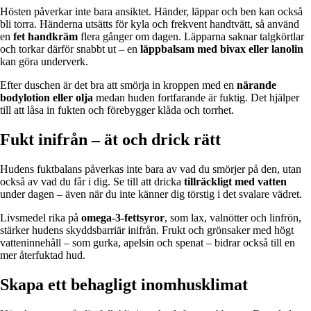
Hösten påverkar inte bara ansiktet. Händer, läppar och ben kan också
bli torra. Händerna utsätts för kyla och frekvent handtvätt, så använd
en
fet handkräm
flera gånger om dagen. Läpparna saknar talgkörtlar
och torkar därför snabbt ut – en
läppbalsam med bivax eller lanolin
kan göra underverk.
Efter duschen är det bra att smörja in kroppen med en
närande
bodylotion eller olja
medan huden fortfarande är fuktig. Det hjälper
till att låsa in fukten och förebygger klåda och torrhet.
Fukt inifrån – ät och drick rätt
Hudens fuktbalans påverkas inte bara av vad du smörjer på den, utan
också av vad du får i dig. Se till att dricka
tillräckligt med vatten
under dagen – även när du inte känner dig törstig i det svalare vädret.
Livsmedel rika på
omega-3-fettsyror
, som lax, valnötter och linfrön,
stärker hudens skyddsbarriär inifrån. Frukt och grönsaker med högt
vatteninnehåll – som gurka, apelsin och spenat – bidrar också till en
mer återfuktad hud.
Skapa ett behagligt inomhusklimat