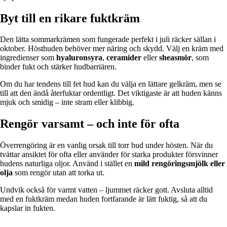
Byt till en rikare fuktkräm
Den lätta sommarkrämen som fungerade perfekt i juli räcker sällan i
oktober. Hösthuden behöver mer näring och skydd. Välj en kräm med
ingredienser som
hyaluronsyra
,
ceramider
eller
shea­smör
, som
binder fukt och stärker hudbarriären.
Om du har tendens till fet hud kan du välja en lättare gelkräm, men se
till att den ändå återfuktar ordentligt. Det viktigaste är att huden känns
mjuk och smidig – inte stram eller klibbig.
Rengör varsamt – och inte för ofta
Överrengöring är en vanlig orsak till torr hud under hösten. När du
tvättar ansiktet för ofta eller använder för starka produkter försvinner
hudens naturliga oljor. Använd i stället en
mild rengöringsmjölk eller
olja
som rengör utan att torka ut.
Undvik också för varmt vatten – ljummet räcker gott. Avsluta alltid
med en fuktkräm medan huden fortfarande är lätt fuktig, så att du
kapslar in fukten.