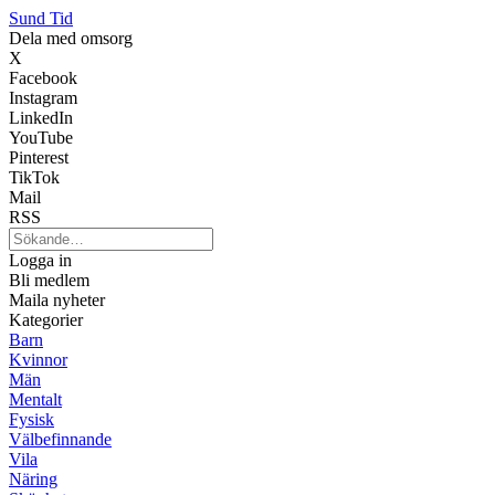
Sund Tid
Dela med omsorg
X
Facebook
Instagram
LinkedIn
YouTube
Pinterest
TikTok
Mail
RSS
Logga in
Bli medlem
Maila nyheter
Kategorier
Barn
Kvinnor
Män
Mentalt
Fysisk
Välbefinnande
Vila
Näring