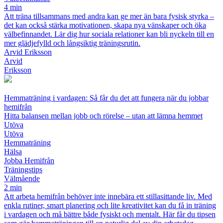
4 min
Att träna tillsammans med andra kan ge mer än bara fysisk styrka –
det kan också stärka motivationen, skapa nya vänskaper och öka
välbefinnandet. Lär dig hur sociala relationer kan bli nyckeln till en
mer glädjefylld och långsiktig träningsrutin.
Arvid Eriksson
Arvid
Eriksson
Hemmaträning i vardagen: Så får du det att fungera när du jobbar
hemifrån
Hitta balansen mellan jobb och rörelse – utan att lämna hemmet
Utöva
Utöva
Hemmaträning
Hälsa
Jobba Hemifrån
Träningstips
Välmående
2 min
Att arbeta hemifrån behöver inte innebära ett stillasittande liv. Med
enkla rutiner, smart planering och lite kreativitet kan du få in träning
i vardagen och må bättre både fysiskt och mentalt. Här får du tipsen