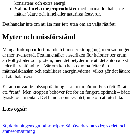
konsistens och extra energi.
Välj
naturella mejeriprodukter
med normal fetthalt – de
mättar bättre och innehåller naturliga fettsyror.
Det handlar inte om att äta mer fett, utan om att välja rätt fett.
Myter och missförstånd
Många förknippar fortfarande fett med viktuppgång, men sanningen
är mer nyanserad. Fett innehåller visserligen fler kalorier per gram
än kolhydrater och protein, men det betyder inte att det automatiskt
leder till viktökning. Tvärtom kan hälsosamma fetter öka
mättnadskänslan och stabilisera energinivåerna, vilket gör det lättare
att äta balanserat.
En annan vanlig missuppfattning är att man bör undvika fett för att
äta “rent”. Men kroppen behöver fett för att fungera optimalt – både
fysiskt och mentalt. Det handlar om kvalitet, inte om att utesluta.
Læs også:
Styrketräningens grundprinciper: Så påverkas muskler, skelett och
ämnesomsättning