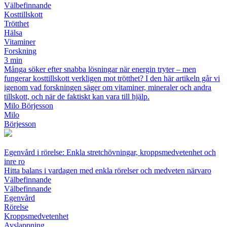
Välbefinnande
Kosttillskott
Trötthet
Hälsa
Vitaminer
Forskning
3 min
Många söker efter snabba lösningar när energin tryter – men
fungerar kosttillskott verkligen mot trötthet? I den här artikeln går vi
igenom vad forskningen säger om vitaminer, mineraler och andra
tillskott, och när de faktiskt kan vara till hjälp.
Milo Börjesson
Milo
Börjesson
Egenvård i rörelse: Enkla stretchövningar, kroppsmedvetenhet och
inre ro
Hitta balans i vardagen med enkla rörelser och medveten närvaro
Välbefinnande
Välbefinnande
Egenvård
Rörelse
Kroppsmedvetenhet
Avslappning