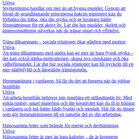
Utöva
Styrketräning handlar om mer än att bygga muskler. Genom att
förstå de grundläggande principerna bakom träningen kan du
förbättra din hälsa, öka din styrka och ge kroppen bättre
förutsättningar för ett aktivt liv. Lär dig hur muskler, skelett och
ämnesomsättning påverkas när du tränar smart och effektivt.
Träna tillsammans – sociala relationer ökar glädjen med motion
Utöva
Att träna tillsammans med andra kan ge mer än bara fysisk styrka –
det kan också stärka motivationen, skapa nya vänskaper och öka
välbefinnandet. Lär dig hur sociala relationer kan bli nyckeln till en
mer glädjefylld och långsiktig träningsrutin.
Hemmaträning i vardagen: Så får du det att fungera när du jobbar
hemifrån
Utöva
Att arbeta hemifrån behöver inte innebära ett stillasittande liv. Med
enkla rutiner, smart planering och lite kreativitet kan du få in träning
i vardagen och må bättre både fysiskt och mentalt. Här får du tipsen
som gör hemmaträningen till en naturlig del av din arbetsdag.
Hälsosamma fetter som bränsle för energi och återhämtning
Utöva
Hälsosamma fetter är mer än bara kalorier – de är kroppens