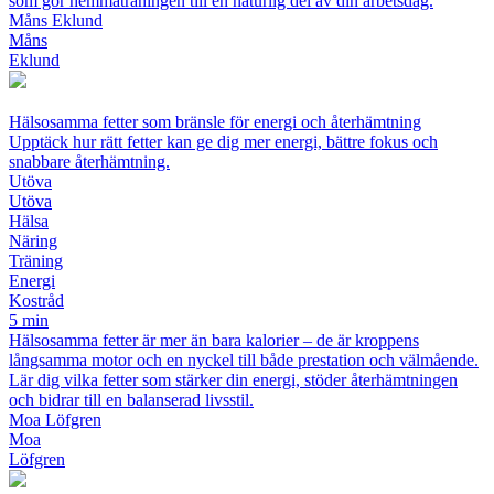
som gör hemmaträningen till en naturlig del av din arbetsdag.
Måns Eklund
Måns
Eklund
Hälsosamma fetter som bränsle för energi och återhämtning
Upptäck hur rätt fetter kan ge dig mer energi, bättre fokus och
snabbare återhämtning.
Utöva
Utöva
Hälsa
Näring
Träning
Energi
Kostråd
5 min
Hälsosamma fetter är mer än bara kalorier – de är kroppens
långsamma motor och en nyckel till både prestation och välmående.
Lär dig vilka fetter som stärker din energi, stöder återhämtningen
och bidrar till en balanserad livsstil.
Moa Löfgren
Moa
Löfgren