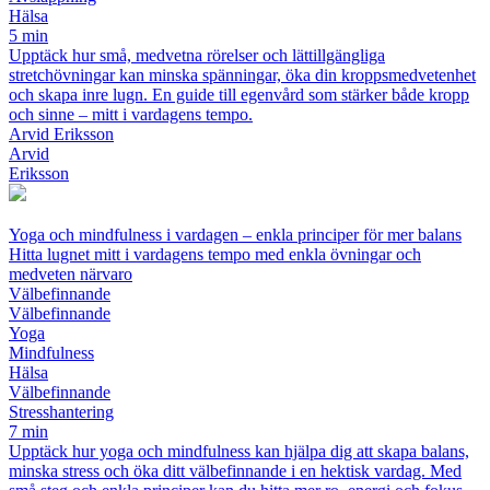
Hälsa
5 min
Upptäck hur små, medvetna rörelser och lättillgängliga
stretchövningar kan minska spänningar, öka din kroppsmedvetenhet
och skapa inre lugn. En guide till egenvård som stärker både kropp
och sinne – mitt i vardagens tempo.
Arvid Eriksson
Arvid
Eriksson
Yoga och mindfulness i vardagen – enkla principer för mer balans
Hitta lugnet mitt i vardagens tempo med enkla övningar och
medveten närvaro
Välbefinnande
Välbefinnande
Yoga
Mindfulness
Hälsa
Välbefinnande
Stresshantering
7 min
Upptäck hur yoga och mindfulness kan hjälpa dig att skapa balans,
minska stress och öka ditt välbefinnande i en hektisk vardag. Med