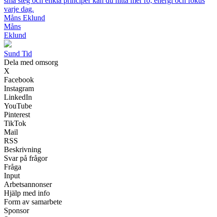
små steg och enkla principer kan du hitta mer ro, energi och fokus
varje dag.
Måns Eklund
Måns
Eklund
Sund Tid
Dela med omsorg
X
Facebook
Instagram
LinkedIn
YouTube
Pinterest
TikTok
Mail
RSS
Beskrivning
Svar på frågor
Fråga
Input
Arbetsannonser
Hjälp med info
Form av samarbete
Sponsor