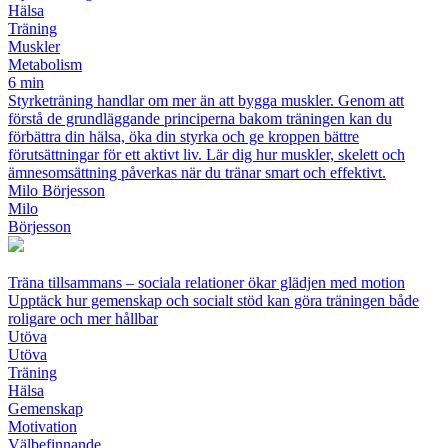
Hälsa
Träning
Muskler
Metabolism
6 min
Styrketräning handlar om mer än att bygga muskler. Genom att
förstå de grundläggande principerna bakom träningen kan du
förbättra din hälsa, öka din styrka och ge kroppen bättre
förutsättningar för ett aktivt liv. Lär dig hur muskler, skelett och
ämnesomsättning påverkas när du tränar smart och effektivt.
Milo Börjesson
Milo
Börjesson
Träna tillsammans – sociala relationer ökar glädjen med motion
Upptäck hur gemenskap och socialt stöd kan göra träningen både
roligare och mer hållbar
Utöva
Utöva
Träning
Hälsa
Gemenskap
Motivation
Välbefinnande