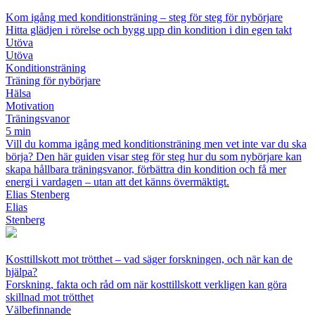
Kom igång med konditionsträning – steg för steg för nybörjare
Hitta glädjen i rörelse och bygg upp din kondition i din egen takt
Utöva
Utöva
Konditionsträning
Träning för nybörjare
Hälsa
Motivation
Träningsvanor
5 min
Vill du komma igång med konditionsträning men vet inte var du ska
börja? Den här guiden visar steg för steg hur du som nybörjare kan
skapa hållbara träningsvanor, förbättra din kondition och få mer
energi i vardagen – utan att det känns övermäktigt.
Elias Stenberg
Elias
Stenberg
Kosttillskott mot trötthet – vad säger forskningen, och när kan de
hjälpa?
Forskning, fakta och råd om när kosttillskott verkligen kan göra
skillnad mot trötthet
Välbefinnande