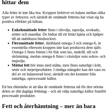
hittar dem
Alla fetter är inte lika bra. Kroppen behöver en balans mellan olika
typer av fettsyror, och särskilt de omättade fetterna har visat sig ha
positiva effekter på hälsan.
Enkelomättade fetter
finns i olivolja, rapsolja, avokado,
nötter och mandlar. De bidrar till ett friskt hjärta och hjälper
till att stabilisera blodsockret.
Fleromättade fetter
, däribland omega-3 och omega-6, är
essentiella eftersom kroppen inte kan producera dem själv.
Omega-3 finns främst i fet fisk som lax, makrill, sill och
strömming, medan omega-6 finns i växtoljor som solros- och
majsolja.
Mättat fett
bör intas med måtta, men finns naturligt i kött,
smör och mejeriprodukter. I rimliga mängder kan det vara en
del av en balanserad kost, särskilt om det kommer från
naturliga, oprocessade källor.
Ett bra riktmärke är att låta de omättade fetterna stå för den största
delen av ditt dagliga fettintag – och att välja naturliga källor framför
processade produkter.
Fett och återhämtning – mer än bara