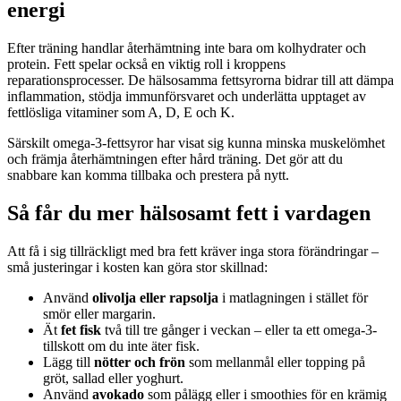
energi
Efter träning handlar återhämtning inte bara om kolhydrater och
protein. Fett spelar också en viktig roll i kroppens
reparationsprocesser. De hälsosamma fettsyrorna bidrar till att dämpa
inflammation, stödja immunförsvaret och underlätta upptaget av
fettlösliga vitaminer som A, D, E och K.
Särskilt omega-3-fettsyror har visat sig kunna minska muskelömhet
och främja återhämtningen efter hård träning. Det gör att du
snabbare kan komma tillbaka och prestera på nytt.
Så får du mer hälsosamt fett i vardagen
Att få i sig tillräckligt med bra fett kräver inga stora förändringar –
små justeringar i kosten kan göra stor skillnad:
Använd
olivolja eller rapsolja
i matlagningen i stället för
smör eller margarin.
Ät
fet fisk
två till tre gånger i veckan – eller ta ett omega-3-
tillskott om du inte äter fisk.
Lägg till
nötter och frön
som mellanmål eller topping på
gröt, sallad eller yoghurt.
Använd
avokado
som pålägg eller i smoothies för en krämig