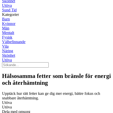
Skönhet
Utöva
Sund Tid
Kategorier
Barn
Kvinnor
Män
Mentalt
Fysisk
Välbefinnande
Vila
Näring
Skönhet
Utöva
Hälsosamma fetter som bränsle för energi
och återhämtning
Upptäck hur rätt fetter kan ge dig mer energi, bättre fokus och
snabbare återhämtning.
Utöva
Utöva
Dela med omsorg