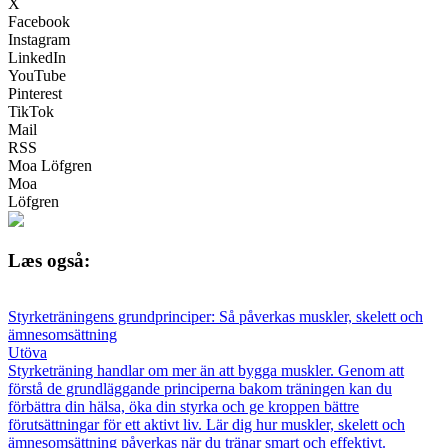
X
Facebook
Instagram
LinkedIn
YouTube
Pinterest
TikTok
Mail
RSS
Moa Löfgren
Moa
Löfgren
Læs også:
Styrketräningens grundprinciper: Så påverkas muskler, skelett och
ämnesomsättning
Utöva
Styrketräning handlar om mer än att bygga muskler. Genom att
förstå de grundläggande principerna bakom träningen kan du
förbättra din hälsa, öka din styrka och ge kroppen bättre
förutsättningar för ett aktivt liv. Lär dig hur muskler, skelett och
ämnesomsättning påverkas när du tränar smart och effektivt.