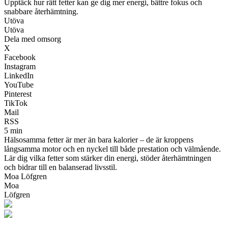
Upptäck hur rätt fetter kan ge dig mer energi, bättre fokus och
snabbare återhämtning.
Utöva
Utöva
Dela med omsorg
X
Facebook
Instagram
LinkedIn
YouTube
Pinterest
TikTok
Mail
RSS
5 min
Hälsosamma fetter är mer än bara kalorier – de är kroppens
långsamma motor och en nyckel till både prestation och välmående.
Lär dig vilka fetter som stärker din energi, stöder återhämtningen
och bidrar till en balanserad livsstil.
Moa Löfgren
Moa
Löfgren