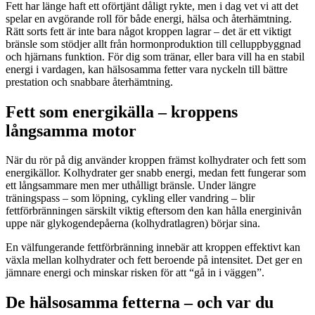
Fett har länge haft ett oförtjänt dåligt rykte, men i dag vet vi att det
spelar en avgörande roll för både energi, hälsa och återhämtning.
Rätt sorts fett är inte bara något kroppen lagrar – det är ett viktigt
bränsle som stödjer allt från hormonproduktion till celluppbyggnad
och hjärnans funktion. För dig som tränar, eller bara vill ha en stabil
energi i vardagen, kan hälsosamma fetter vara nyckeln till bättre
prestation och snabbare återhämtning.
Fett som energikälla – kroppens
långsamma motor
När du rör på dig använder kroppen främst kolhydrater och fett som
energikällor. Kolhydrater ger snabb energi, medan fett fungerar som
ett långsammare men mer uthålligt bränsle. Under längre
träningspass – som löpning, cykling eller vandring – blir
fettförbränningen särskilt viktig eftersom den kan hålla energinivån
uppe när glykogendepåerna (kolhydratlagren) börjar sina.
En välfungerande fettförbränning innebär att kroppen effektivt kan
växla mellan kolhydrater och fett beroende på intensitet. Det ger en
jämnare energi och minskar risken för att “gå in i väggen”.
De hälsosamma fetterna – och var du