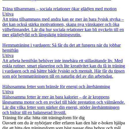
Träna tillsammans – sociala relationer ökar glädjen med motion
Utöva
Att träna tillsammans med andra kan ge mer än bara fysisk styrka –
det kan också stärka motivationen, skapa nya vänskaper och öka
välbefinnandet. Lär dig hur sociala relationer kan bli nyckeln till en
mer glädjefylld och långsiktig träningsrutin.
Hemmaträning i vardagen: Så får du det att fungera när du jobbar
hemifrån
Utöva
Att arbeta hemifrån behöver inte innebära ett stillasittande liv. Med
enkla rutiner, smart planering och lite kreativitet kan du få in träning
i vardagen och må bättre både fysiskt och mentalt. Här får du tipsen
som gör hemmaträningen till en naturlig del av din arbetsdag.
Hälsosamma fetter som bränsle för energi och återhämtning
Utöva
Hälsosamma fetter är mer än bara kalorier – de är kroppens
långsamma motor och en nyckel till både prestation och välmående.
Lär dig vilka fetter som stärker din energi, stöder återhämtningen
och bidrar till en balanserad livsstil.
Träning för alla: hitta rätt träningsform för dig
Oavsett om du är nybörjare eller erfaren kan den här e-boken hjälpa
dig att hitta den träningsform som bäst passar dina behov och mål.