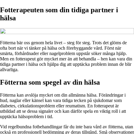
Fotterapeuten som din tidiga partner i
hälsa
Fötterna bär oss genom hela livet – steg för steg. Trots det glöms de
ofta bort när vi tänker på hälsa och förebyggande vård. Först när
smärta, förhårdnader eller nagelproblem uppstår söker många hjälp.
Men en fotterapeut gör mycket mer än att behandla – hen kan vara din
tidiga partner i hälsa och hjälpa dig att upptäcka problem innan de blir
allvarliga.
Fötterna som spegel av din hälsa
Fötterna kan avslöja mycket om din allmänna hälsa. Förändringar i
hud, naglar eller känsel kan vara tidiga tecken på sjukdomar som
diabetes, cirkulationsproblem eller reumatism. En fotterapeut är
utbildad att se dessa signaler och kan därför spela en viktig roll i att
upptäcka hälsoproblem i tid.
Vid regelbundna fotbehandlingar får du inte bara vård av fötterna, utan
också en professionell bedömning av deras tillstånd. Små observationer