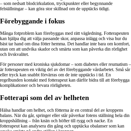
– som nedsatt blodcirkulation, tryckpunkter eller begynnande
felställningar – kan göra stor skillnad om de upptäcks tidigt.
Förebyggande i fokus
Många fotproblem kan förebyggas med rätt vägledning. Fotterapeuten
kan hjälpa dig att välja passande skor, anpassa inlägg och visa hur du
bäst tar hand om dina fötter hemma. Det handlar inte bara om komfort,
utan om att undvika skador och smärta som kan påverka din rörlighet
och livskvalitet.
För personer med kroniska sjukdomar – som diabetes eller reumatism –
är fotterapeuten en viktig del av det förebyggande vårdarbetet. Små sår
eller tryck kan snabbt förvärras om de inte upptäcks i tid. En
regelbunden kontakt med fotterapeut kan därför bidra till att förebygga
komplikationer och bevara rörligheten.
Fotterapi som del av helheten
Hälsa handlar om helhet, och fötterna är en central del av kroppens
balans. När du går, springer eller står påverkar fotens ställning hela din
kroppshållning – från knän och höfter till rygg och nacke. En
fotterapeut kan analysera din gång och upptäcka obalanser som kan