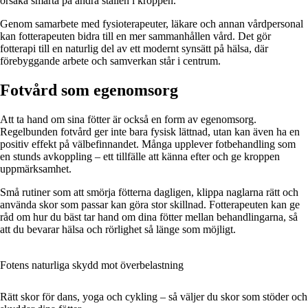
orsaka smärta på andra ställen i kroppen.
Genom samarbete med fysioterapeuter, läkare och annan vårdpersonal
kan fotterapeuten bidra till en mer sammanhållen vård. Det gör
fotterapi till en naturlig del av ett modernt synsätt på hälsa, där
förebyggande arbete och samverkan står i centrum.
Fotvård som egenomsorg
Att ta hand om sina fötter är också en form av egenomsorg.
Regelbunden fotvård ger inte bara fysisk lättnad, utan kan även ha en
positiv effekt på välbefinnandet. Många upplever fotbehandling som
en stunds avkoppling – ett tillfälle att känna efter och ge kroppen
uppmärksamhet.
Små rutiner som att smörja fötterna dagligen, klippa naglarna rätt och
använda skor som passar kan göra stor skillnad. Fotterapeuten kan ge
råd om hur du bäst tar hand om dina fötter mellan behandlingarna, så
att du bevarar hälsa och rörlighet så länge som möjligt.
Fotens naturliga skydd mot överbelastning
Rätt skor för dans, yoga och cykling – så väljer du skor som stöder och