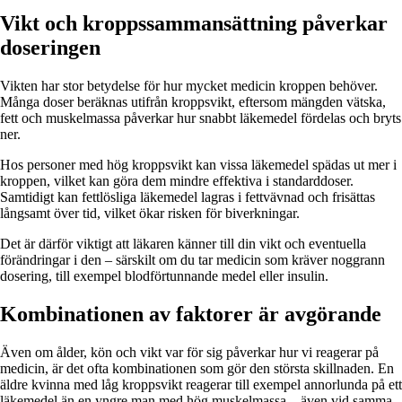
Vikt och kroppssammansättning påverkar
doseringen
Vikten har stor betydelse för hur mycket medicin kroppen behöver.
Många doser beräknas utifrån kroppsvikt, eftersom mängden vätska,
fett och muskelmassa påverkar hur snabbt läkemedel fördelas och bryts
ner.
Hos personer med hög kroppsvikt kan vissa läkemedel spädas ut mer i
kroppen, vilket kan göra dem mindre effektiva i standarddoser.
Samtidigt kan fettlösliga läkemedel lagras i fettvävnad och frisättas
långsamt över tid, vilket ökar risken för biverkningar.
Det är därför viktigt att läkaren känner till din vikt och eventuella
förändringar i den – särskilt om du tar medicin som kräver noggrann
dosering, till exempel blodförtunnande medel eller insulin.
Kombinationen av faktorer är avgörande
Även om ålder, kön och vikt var för sig påverkar hur vi reagerar på
medicin, är det ofta kombinationen som gör den största skillnaden. En
äldre kvinna med låg kroppsvikt reagerar till exempel annorlunda på ett
läkemedel än en yngre man med hög muskelmassa – även vid samma