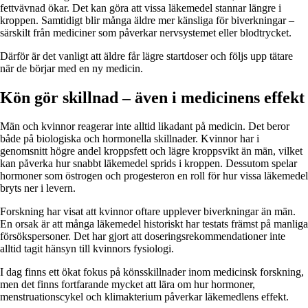
fettvävnad ökar. Det kan göra att vissa läkemedel stannar längre i
kroppen. Samtidigt blir många äldre mer känsliga för biverkningar –
särskilt från mediciner som påverkar nervsystemet eller blodtrycket.
Därför är det vanligt att äldre får lägre startdoser och följs upp tätare
när de börjar med en ny medicin.
Kön gör skillnad – även i medicinens effekt
Män och kvinnor reagerar inte alltid likadant på medicin. Det beror
både på biologiska och hormonella skillnader. Kvinnor har i
genomsnitt högre andel kroppsfett och lägre kroppsvikt än män, vilket
kan påverka hur snabbt läkemedel sprids i kroppen. Dessutom spelar
hormoner som östrogen och progesteron en roll för hur vissa läkemedel
bryts ner i levern.
Forskning har visat att kvinnor oftare upplever biverkningar än män.
En orsak är att många läkemedel historiskt har testats främst på manliga
försökspersoner. Det har gjort att doseringsrekommendationer inte
alltid tagit hänsyn till kvinnors fysiologi.
I dag finns ett ökat fokus på könsskillnader inom medicinsk forskning,
men det finns fortfarande mycket att lära om hur hormoner,
menstruationscykel och klimakterium påverkar läkemedlens effekt.