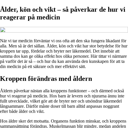
Ålder, kön och vikt – så påverkar de hur vi
reagerar på medicin
När vi tar medicin förväntar vi oss ofta att den ska fungera likadant för
alla. Men så är det sällan. Ålder, kön och vikt har stor betydelse för hur
kroppen tar upp, fördelar och bryter ner läkemedel. Det innebär att
samma dos kan ge olika effekt hos olika personer. Här tittar vi närmare
på varför det är så – och hur du kan använda den kunskapen för att ta
din medicin på ett säkrare och mer effektivt sätt.
Kroppen förändras med åldern
Åldern påverkar nästan alla kroppens funktioner – och därmed också
hur vi reagerar på medicin. Hos barn är levern och njurarna ännu inte
fullt utvecklade, vilket gör att de bryter ner och utsöndrar läkemedel
långsammare. Därför måste doser till barn alltid anpassas noggrant
efter både ålder och vikt.
Hos äldre sker det motsatta. Organens funktion minskar, och kroppens
sammansättning förändras. Muskelmassan blir mindre, medan andelen